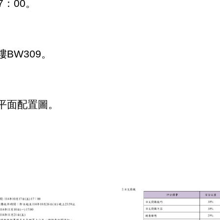
7：00。
BW309。
平面配置圖。